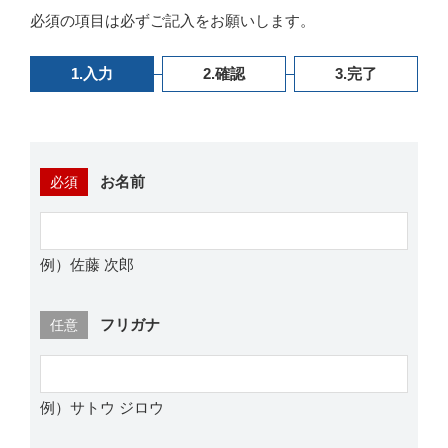
必須の項目は必ずご記入をお願いします。
1.
入力
2.
確認
3.
完了
お名前
必須
例）佐藤 次郎
フリガナ
任意
例）サトウ ジロウ