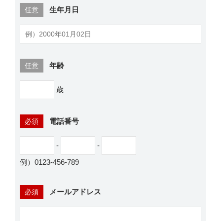
生年月日
任意
年齢
任意
歳
電話番号
必須
-
-
例）0123-456-789
メールアドレス
必須